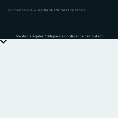
TourimmoNova — Média du littoral et du terroir.
Mentions légales
Politique de confidentialité
Contact
Retour
en
haut