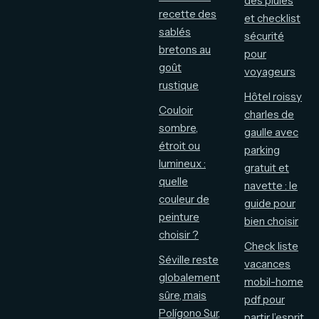
des pluies
recette des
et checklist
sablés
sécurité
bretons au
pour
goût
voyageurs
rustique
Hôtel roissy
Couloir
charles de
sombre,
gaulle avec
étroit ou
parking
lumineux :
gratuit et
quelle
navette : le
couleur de
guide pour
peinture
bien choisir
choisir ?
Check liste
Séville reste
vacances
globalement
mobil-home
sûre, mais
pdf pour
Polígono Sur,
partir l’esprit