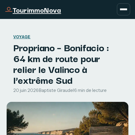
TourimmoNova
VOYAGE
Propriano – Bonifacio :
64 km de route pour
relier le Valinco à
l’extrême Sud
20 juin 2026
·
Baptiste Giraudel
·
6 min de lecture