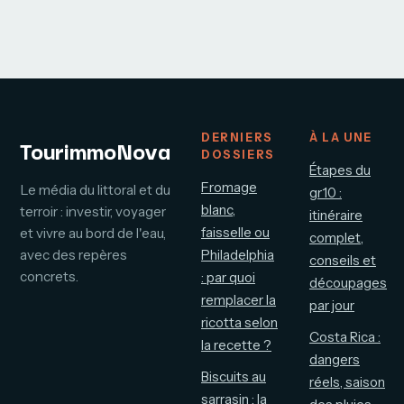
et découpages
choisir le bon
par jour
bateau
DERNIERS
À LA UNE
TourimmoNova
DOSSIERS
Étapes du
Fromage
Le média du littoral et du
gr10 :
blanc,
terroir : investir, voyager
itinéraire
faisselle ou
et vivre au bord de l'eau,
complet,
avec des repères
Philadelphia
conseils et
concrets.
: par quoi
découpages
remplacer la
par jour
ricotta selon
Costa Rica :
la recette ?
dangers
Biscuits au
réels, saison
sarrasin : la