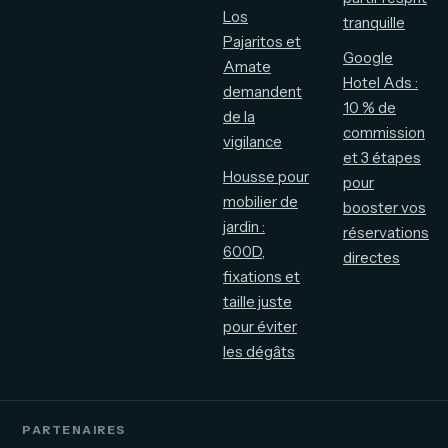
Los
tranquille
Pajaritos et
Google
Amate
Hotel Ads :
demandent
10 % de
de la
commission
vigilance
et 3 étapes
Housse pour
pour
mobilier de
booster vos
jardin :
réservations
600D,
directes
fixations et
taille juste
pour éviter
les dégâts
PARTENAIRES