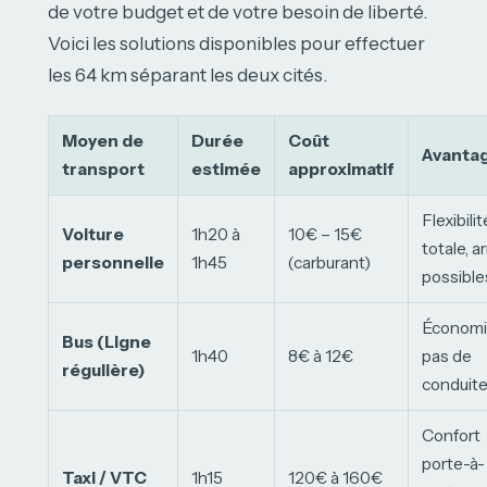
de votre budget et de votre besoin de liberté.
Voici les solutions disponibles pour effectuer
les 64 km séparant les deux cités.
Moyen de
Durée
Coût
Avanta
transport
estimée
approximatif
Flexibilit
Voiture
1h20 à
10€ – 15€
totale, a
personnelle
1h45
(carburant)
possible
Économi
Bus (Ligne
1h40
8€ à 12€
pas de
régulière)
conduite
Confort
porte-à-
Taxi / VTC
1h15
120€ à 160€