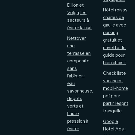
Dillon et
Hôtel roissy
Volga, les
charles de
secteurs à
gaulle avec
éviter la nuit
parking
Nettoyer
gratuit et
une
navette : le
terrasse en
guide pour
composite
bien choisir
sans
Check liste
l’abîmer :
vacances
eau
mobil-home
savonneuse,
pdf pour
dépôts
partir l’esprit
verts et
tranquille
haute
pression à
Google
éviter
Hotel Ads :