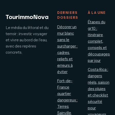
DERNIERS
À LA UNE
TourimmoNova
DOSSIERS
Étapes du
Décorer un
Le média du littoral et du
gr10 :
mur blanc
terroir : investir, voyager
itinéraire
sans le
et vivre au bord de l'eau,
complet,
avec des repères
surcharger :
conseils et
concrets.
cadres,
découpages
reliefs et
par jour
erreurs à
Costa Rica :
éviter
dangers
Fort-de-
réels, saison
France
des pluies
quartier
et checklist
dangereux :
sécurité
Terres
pour
Sainville,
voyageurs