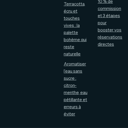
10 % de
Terracotta,
commission
écru et
et 3 étapes
touches
pour
vives : la
booster vos
palette
réservations
bohème qui
directes
reste
naturelle
Aromatiser
l’eau sans
sucre :
citron-
menthe, eau
pétillante et
erreurs à
éviter