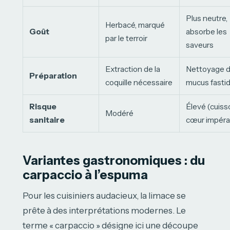
Plus neutre,
Herbacé, marqué
Goût
absorbe les
par le terroir
saveurs
Extraction de la
Nettoyage 
Préparation
coquille nécessaire
mucus fasti
Risque
Élevé (cuiss
Modéré
sanitaire
cœur impéra
Variantes gastronomiques : du
carpaccio à l’espuma
Pour les cuisiniers audacieux, la limace se
prête à des interprétations modernes. Le
terme « carpaccio » désigne ici une découpe