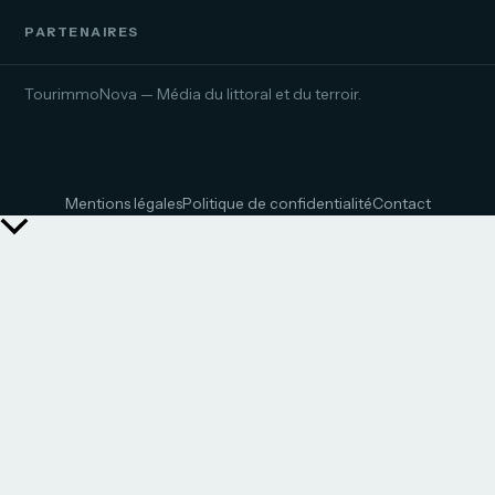
PARTENAIRES
TourimmoNova — Média du littoral et du terroir.
Mentions légales
Politique de confidentialité
Contact
Retour
en
haut