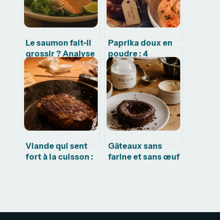
Le saumon fait-il
Paprika doux en
grossir ? Analyse
poudre : 4
nutritionnelle et
bienfaits santé et
conseils pour
secrets pour
votre perte de
sublimer vos plats
poids
sans piquer
Viande qui sent
Gâteaux sans
fort à la cuisson :
farine et sans œuf
3 causes réelles et
: 3 recettes
comment vérifier
inratables et
sa fraîcheur
astuces de
substitution