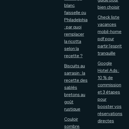
blanc,
bien choisir
faisselle ou
Check liste
Philadelphia
vacances
: par quoi
mobil-home
remplacer
pdf pour
la ricotta
partir l’esprit
selon la
tranquille
recette ?
Google
Biscuits au
Hotel Ads :
sarrasin : la
10 % de
recette des
commission
sablés
et 3 étapes
bretons au
pour
goût
booster vos
rustique
réservations
Couloir
directes
sombre,