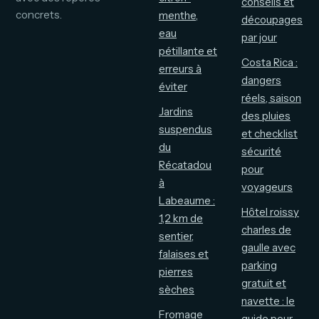
conseils et
concrets.
menthe,
découpages
eau
par jour
pétillante et
Costa Rica :
erreurs à
dangers
éviter
réels, saison
Jardins
des pluies
suspendus
et checklist
du
sécurité
Récatadou
pour
à
voyageurs
Labeaume :
Hôtel roissy
1,2 km de
charles de
sentier,
gaulle avec
falaises et
parking
pierres
gratuit et
sèches
navette : le
Fromage
guide pour