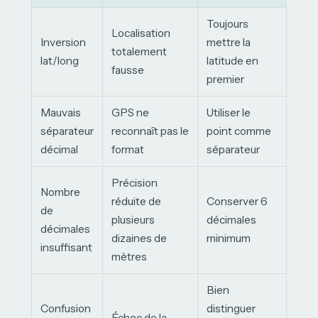
Toujours
Localisation
Inversion
mettre la
totalement
lat/long
latitude en
fausse
premier
Mauvais
GPS ne
Utiliser le
séparateur
reconnaît pas le
point comme
décimal
format
séparateur
Précision
Nombre
réduite de
Conserver 6
de
plusieurs
décimales
décimales
dizaines de
minimum
insuffisant
mètres
Bien
Confusion
distinguer
Échec de la