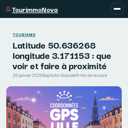
TourimmoNova
TOURISME
Latitude 50.636268
longitude 3.171153 : que
voir et faire à proximité
29 janvier 2026
·
Baptiste Giraudel
·
9 min de lecture