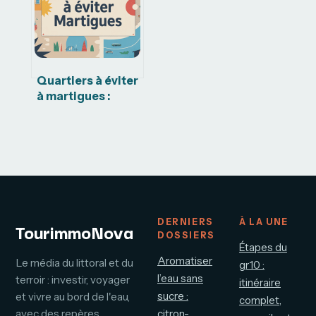
Quartiers à éviter
à martigues :
zones sensibles,
réalités et
nuances
DERNIERS
À LA UNE
TourimmoNova
DOSSIERS
Étapes du
Aromatiser
Le média du littoral et du
gr10 :
l’eau sans
terroir : investir, voyager
itinéraire
sucre :
et vivre au bord de l'eau,
complet,
avec des repères
citron-